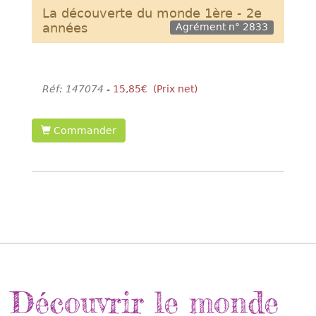
La découverte du monde 1ère - 2e
années
Agrément n° 2833
Réf: 147074 -
15,85€ (Prix net)
Commander
Découvrir le monde