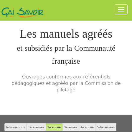
Home
Produits
Manuels agréés
2e année
Sciences
Togg
navi
Les manuels agréés
et subsidiés par la Communauté
française
Ouvrages conformes aux référentiels
pédagogiques et agréés par la Commission de
pilotage
Informations
1ère année
2e année
3e année
4e année
5-6e années