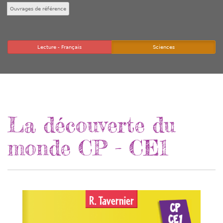
Ouvrages de référence
Lecture - Français
Sciences
La découverte du
monde CP - CE1